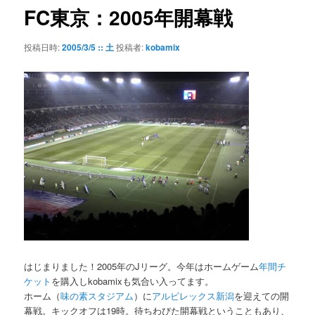
ゲ
FC東京：2005年開幕戦
ー
シ
投稿日時:
2005/3/5 :: 土
投稿者:
kobamix
ョ
ン
はじまりました！2005年のJリーグ。今年はホームゲーム
年間チ
ケット
を購入しkobamixも気合い入ってます。
ホーム（
味の素スタジアム
）に
アルビレックス新潟
を迎えての開
幕戦。キックオフは19時。待ちわびた開幕戦ということもあり、