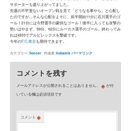
サポーターも盛り上がってました。
先週の不甲斐ないオープン戦を見て「どうなる事やら」と心配し
たのですが…そんな心配をよそに、前半開始11分に石川選手のゴ
ール！21分には今野選手の豪快なゴール！後半に入っても攻撃の
勢いはやまず、59分、62分にルーカス選手のゴール。終わってみ
れば4対0でアルビレックスを撃破です。
今年の
F.C.東京
も期待できます。
カテゴリー:
Soccer
作成者:
kobamix
パーマリンク
コメントを残す
※
メールアドレスが公開されることはありません。
が付
いている欄は必須項目です
※
コメント