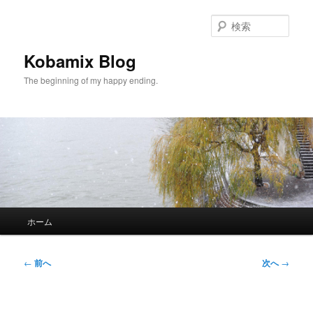
メ
イ
検
ン
索
コ
Kobamix Blog
ン
The beginning of my happy ending.
テ
ン
ツ
へ
移
動
メ
ホーム
イ
ン
メ
投
←
前へ
次へ
→
ニ
稿
ュ
ナ
ー
ビ