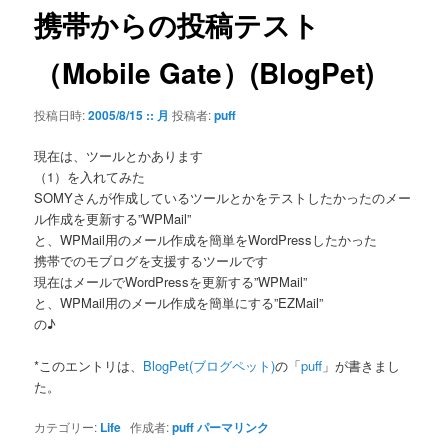
ゲ
携帯からの投稿テスト
ー
シ
（Mobile Gate）(BlogPet)
ョ
ン
投稿日時:
2005/8/15 :: 月
投稿者:
puff
現在は、ツールとかあります
（1）を入れてみた
SOMYさんが作成しているツールとかをテストしたかったのメー
ル作成を更新する”WPMail”
と、WPMail用のメール作成を簡単をWordPressしたかった
携帯でのモブログを支援するツールです
現在はメールでWordPressを更新する”WPMail”
と、WPMail用のメール作成を簡単にする”EZMail”
の♪
*このエントリは、
BlogPet(ブログペット)
の「
puff
」が書きまし
た。
カテゴリー:
Life
作成者:
puff
パーマリンク