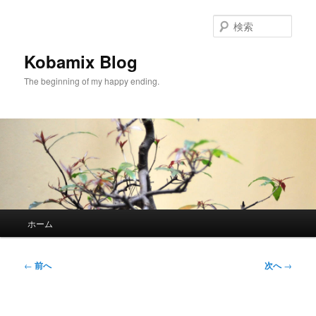
メ
イ
検
ン
索
コ
Kobamix Blog
ン
The beginning of my happy ending.
テ
ン
ツ
へ
移
動
メ
ホーム
イ
ン
メ
投
←
前へ
次へ
→
ニ
稿
ュ
ナ
ー
ビ