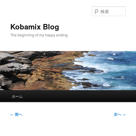
メ
イ
検
ン
索
コ
Kobamix Blog
ン
The beginning of my happy ending.
テ
ン
ツ
へ
移
動
メ
ホーム
イ
ン
メ
投
←
前へ
次へ
→
ニ
稿
ュ
ナ
ー
ビ