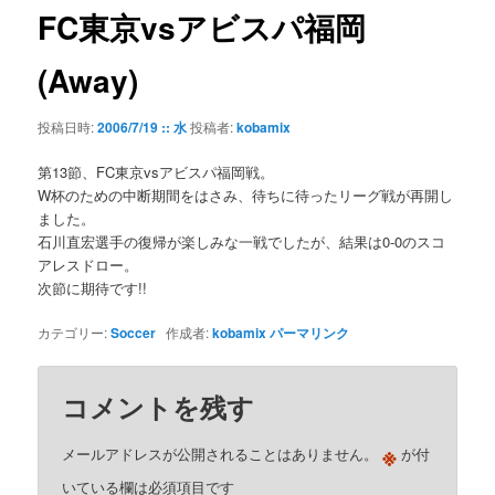
ゲ
FC東京vsアビスパ福岡
ー
シ
(Away)
ョ
ン
投稿日時:
2006/7/19 :: 水
投稿者:
kobamix
第13節、FC東京vsアビスパ福岡戦。
W杯のための中断期間をはさみ、待ちに待ったリーグ戦が再開し
ました。
石川直宏選手の復帰が楽しみな一戦でしたが、結果は0-0のスコ
アレスドロー。
次節に期待です!!
カテゴリー:
Soccer
作成者:
kobamix
パーマリンク
コメントを残す
※
メールアドレスが公開されることはありません。
が付
いている欄は必須項目です