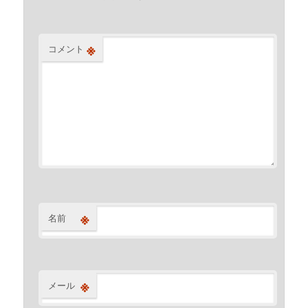
※
コメント
※
名前
※
メール