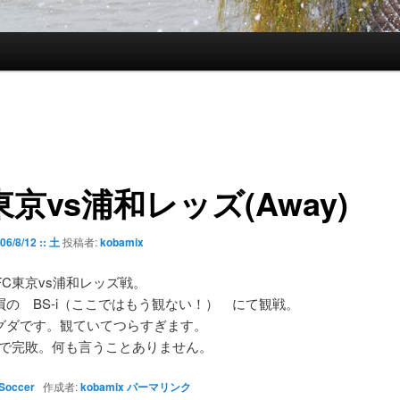
東京vs浦和レッズ(Away)
06/8/12 :: 土
投稿者:
kobamix
FC東京vs浦和レッズ戦。
屓の BS-i（ここではもう観ない！） にて観戦。
グダです。観ていてつらすぎます。
-4で完敗。何も言うことありません。
Soccer
作成者:
kobamix
パーマリンク