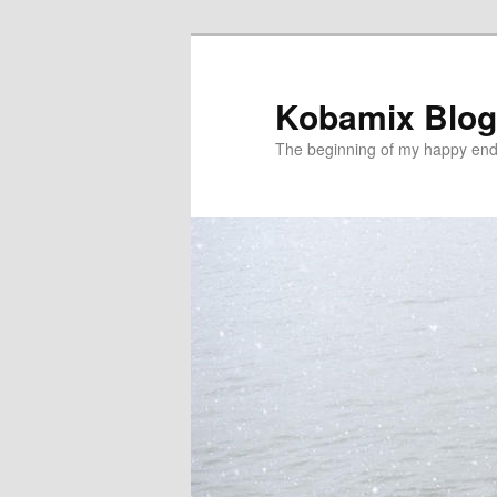
メ
イ
ン
Kobamix Blog
コ
The beginning of my happy end
ン
テ
ン
ツ
へ
移
動