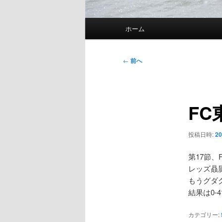
メ
ホーム
イ
ン
メ
投
←
前へ
ニ
稿
ュ
ナ
ー
ビ
FC
ゲ
ー
シ
投稿日時:
20
ョ
ン
第17節、
レッズ贔
もうグダ
結果は0
カテゴリー: