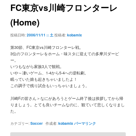
ゲ
FC東京vs川崎フロンターレ
ー
シ
(Home)
ョ
ン
投稿日時:
2006/11/11 :: 土
投稿者:
kobamix
第30節、FC東京vs川崎フロンターレ戦。
3位のフロンターレをホーム・味スタに迎えての多摩川ダービ
ー。
いつもながら家族3人で観戦。
いや～凄いゲーム、1-4から5-4への逆転劇。
眠っていた娘も起きちゃいましたよ！
この調子で残り試合もいっちゃいましょう。
川崎Fの皆さん＞なにがあろうとゲーム終了後は挨拶してから帰
りましょう。とても良いチームなのに、観ていて悲しくなりまし
た。
カテゴリー:
Soccer
作成者:
kobamix
パーマリンク