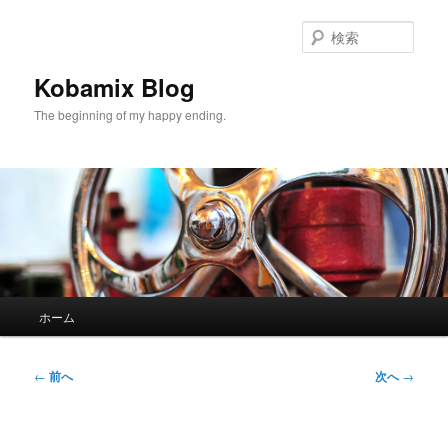
メ
イ
検
ン
索
コ
Kobamix Blog
ン
The beginning of my happy ending.
テ
ン
ツ
へ
移
動
メ
ホーム
イ
ン
メ
投
←
前へ
次へ
→
ニ
稿
ュ
ナ
ー
ビ