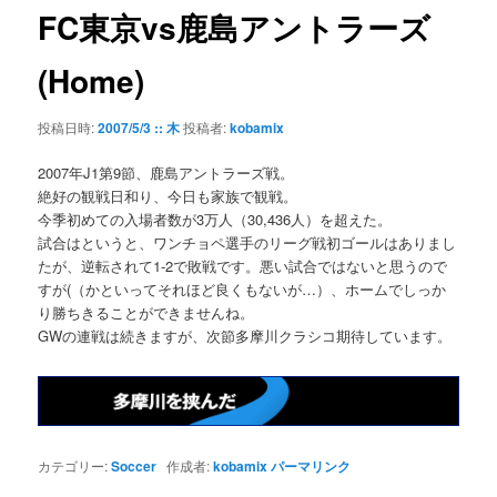
ゲ
FC東京vs鹿島アントラーズ
ー
シ
(Home)
ョ
ン
投稿日時:
2007/5/3 :: 木
投稿者:
kobamix
2007年J1第9節、鹿島アントラーズ戦。
絶好の観戦日和り、今日も家族で観戦。
今季初めての入場者数が3万人（30,436人）を超えた。
試合はというと、ワンチョペ選手のリーグ戦初ゴールはありまし
たが、逆転されて1-2で敗戦です。悪い試合ではないと思うので
すが(（かといってそれほど良くもないが…）、ホームでしっか
り勝ちきることができませんね。
GWの連戦は続きますが、次節多摩川クラシコ期待しています。
カテゴリー:
Soccer
作成者:
kobamix
パーマリンク