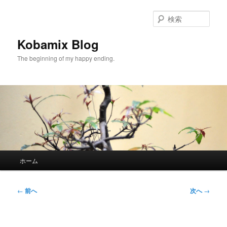
メ
イ
検
ン
索
コ
Kobamix Blog
ン
The beginning of my happy ending.
テ
ン
ツ
へ
移
動
メ
ホーム
イ
ン
メ
投
←
前へ
次へ
→
ニ
稿
ュ
ナ
ー
ビ