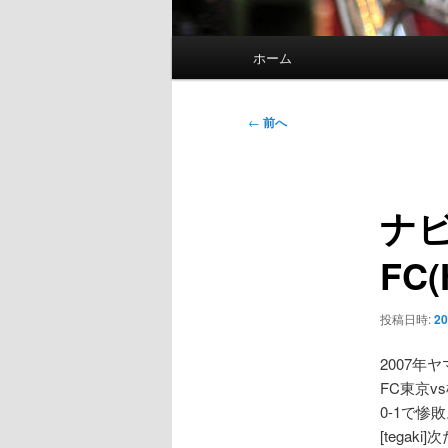
メ
ホーム
イ
ン
メ
投
←
前へ
ニ
稿
ュ
ナ
ー
ビ
ナビ
ゲ
ー
FC(
シ
ョ
ン
投稿日時:
20
2007年
FC東京v
0-1で
[tegak