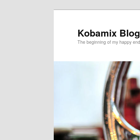
メ
イ
ン
Kobamix Blog
コ
The beginning of my happy end
ン
テ
ン
ツ
へ
移
動