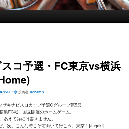
スコ予選・FC東京vs横浜
Home)
07/5/9 :: 水
投稿者:
kobamix
ヤマザキナビスコカップ予選Cグループ第5節。
s横浜FC戦、国立開催のホームゲーム。
惨敗。あえて詳細は書きません。
i]次だ、次。こんな時こそ前向いて行こう、東京！[/tegaki]