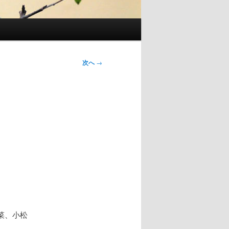
次へ
→
菜、小松