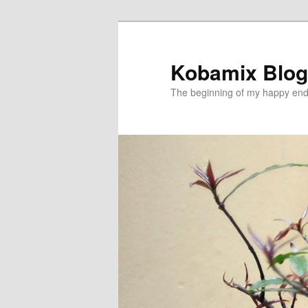
メ
イ
ン
Kobamix Blog
コ
The beginning of my happy end
ン
テ
ン
ツ
へ
移
動