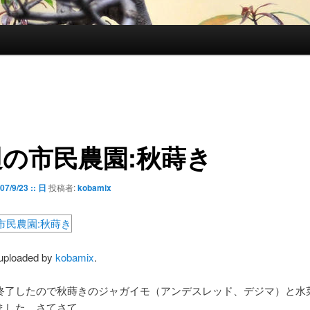
の市民農園:秋蒔き
07/9/23 :: 日
投稿者:
kobamix
 uploaded by
kobamix
.
終了したので秋蒔きのジャガイモ（アンデスレッド、デジマ）と水
ました。さてさて。