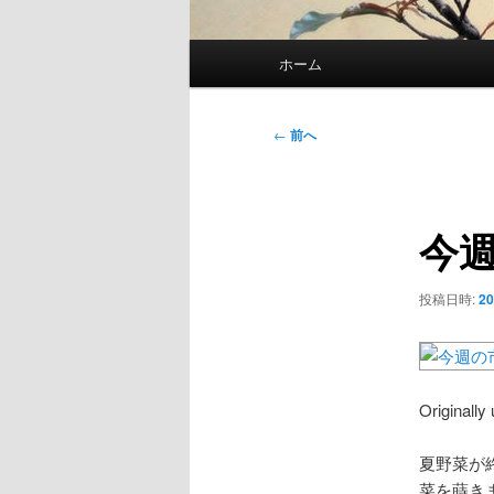
メ
ホーム
イ
ン
メ
投
←
前へ
ニ
稿
ュ
ナ
ー
ビ
今週
ゲ
ー
シ
投稿日時:
20
ョ
ン
Originally
夏野菜が
菜を蒔き