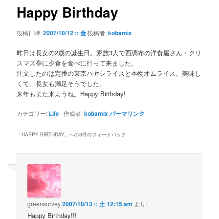
ゲ
Happy Birthday
ー
シ
投稿日時:
2007/10/12 :: 金
投稿者:
kobamix
ョ
ン
昨日は長女の2歳の誕生日。家族3人で西調布の洋食屋さん・クリ
スマス亭に夕食を食べに行って来ました。
注文したのは定番の東京ハヤシライスと本物オムライス。美味し
くて、長女も満足そうでした。
来年もまた来ようね。Happy Birthday!
カテゴリー:
Life
作成者:
kobamix
パーマリンク
「
HAPPY BIRTHDAY
」への3件のフィードバック
greensurvey
2007/10/13 :: 土 12:15 am
より:
Happy Birthday!!!