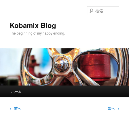
メ
イ
検
ン
索
コ
Kobamix Blog
ン
The beginning of my happy ending.
テ
ン
ツ
へ
移
動
メ
ホーム
イ
ン
メ
投
←
前へ
次へ
→
ニ
稿
ュ
ナ
ー
ビ