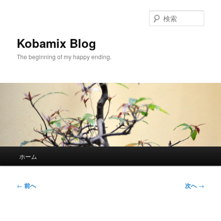
メ
イ
検
ン
索
コ
Kobamix Blog
ン
The beginning of my happy ending.
テ
ン
ツ
へ
移
動
メ
ホーム
イ
ン
メ
投
←
前へ
次へ
→
ニ
稿
ュ
ナ
ー
ビ