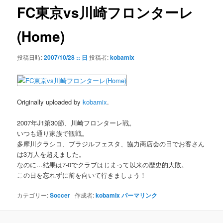
ゲ
FC東京vs川崎フロンターレ
ー
シ
(Home)
ョ
ン
投稿日時:
2007/10/28 :: 日
投稿者:
kobamix
Originally uploaded by
kobamix
.
2007年J1第30節、川崎フロンターレ戦。
いつも通り家族で観戦。
多摩川クラシコ、ブラジルフェスタ、協力商店会の日でお客さん
は3万人を超えました。
なのに…結果は7-0でクラブはじまって以来の歴史的大敗。
この日を忘れずに前を向いて行きましょう！
カテゴリー:
Soccer
作成者:
kobamix
パーマリンク