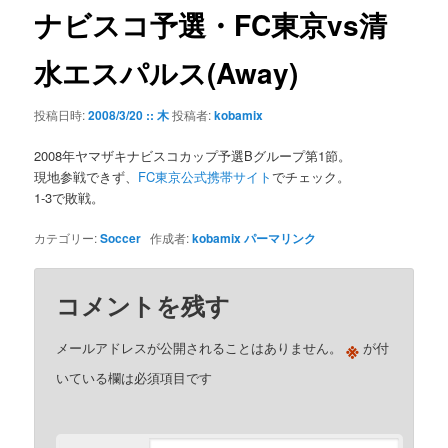
ゲ
ナビスコ予選・FC東京vs清
ー
シ
水エスパルス(Away)
ョ
ン
投稿日時:
2008/3/20 :: 木
投稿者:
kobamix
2008年ヤマザキナビスコカップ予選Bグループ第1節。
現地参戦できず、
FC東京公式携帯サイト
でチェック。
1-3で敗戦。
カテゴリー:
Soccer
作成者:
kobamix
パーマリンク
コメントを残す
※
メールアドレスが公開されることはありません。
が付
いている欄は必須項目です