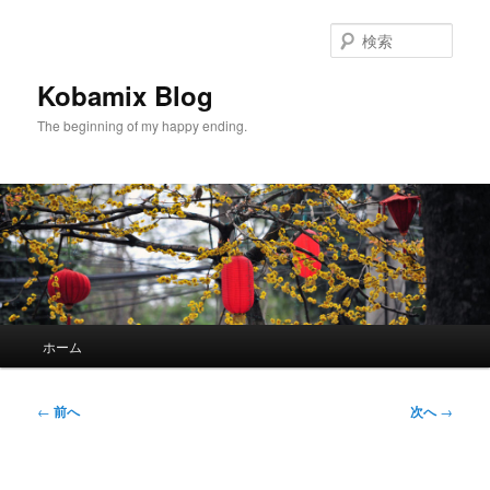
メ
イ
検
ン
索
コ
Kobamix Blog
ン
The beginning of my happy ending.
テ
ン
ツ
へ
移
動
メ
ホーム
イ
ン
メ
投
←
前へ
次へ
→
ニ
稿
ュ
ナ
ー
ビ