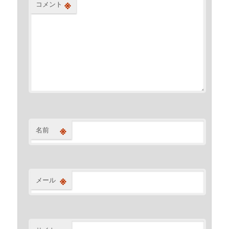
※
コメント
※
名前
※
メール