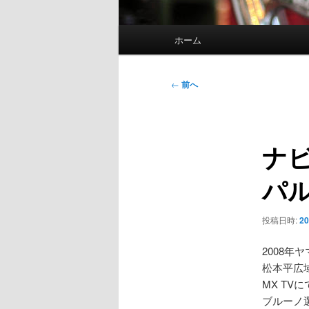
メ
ホーム
イ
ン
メ
投
←
前へ
ニ
稿
ュ
ナ
ー
ビ
ナビ
ゲ
ー
パル
シ
ョ
ン
投稿日時:
20
2008年
松本平広
MX TV
ブルーノ