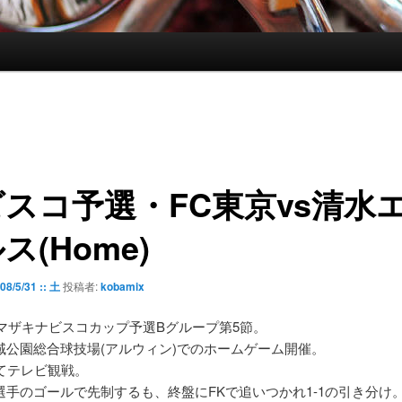
スコ予選・FC東京vs清水
ス(Home)
08/5/31 :: 土
投稿者:
kobamix
ヤマザキナビスコカップ予選Bグループ第5節。
域公園総合球技場(アルウィン)でのホームゲーム開催。
にてテレビ観戦。
選手のゴールで先制するも、終盤にFKで追いつかれ1-1の引き分け