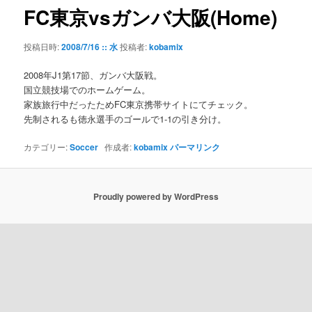
ゲ
FC東京vsガンバ大阪(Home)
ー
シ
投稿日時:
2008/7/16 :: 水
投稿者:
kobamix
ョ
ン
2008年J1第17節、ガンバ大阪戦。
国立競技場でのホームゲーム。
家族旅行中だったためFC東京携帯サイトにてチェック。
先制されるも徳永選手のゴールで1-1の引き分け。
カテゴリー:
Soccer
作成者:
kobamix
パーマリンク
Proudly powered by WordPress