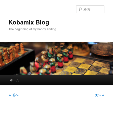
メ
イ
検
ン
索
コ
Kobamix Blog
ン
The beginning of my happy ending.
テ
ン
ツ
へ
移
動
メ
ホーム
イ
ン
メ
投
←
前へ
次へ
→
ニ
稿
ュ
ナ
ー
ビ