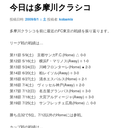
ゲ
今日は多摩川クラシコ
ー
シ
投稿日時:
2009/8/1 :: 土
投稿者:
kobamix
ョ
ン
多摩川クラシコを前に最近のFC東京の戦績を振り返ります。
リーグ戦の戦績は…
第11節 5/9(土) 京都サンガF.C.(Home) △ 0-0
第12節 5/16(土) 横浜F・マリノス(Away) ○ 1-0
第13節 5/24(日) 川崎フロンターレ(Home) ● 2-3
第14節 6/20(土) 柏レイソル(Away) ○ 3-0
第15節 6/27(土) 清水エスパルス(Home) ○ 2-1
第16節 7/4(土) ヴィッセル神戸(Away) ○ 2-0
第17節 7/12(日) 名古屋グランパス(Home) ○ 3-0
第18節 7/18(土) 大宮アルディージャ(Away) ○ 3-0
第19節 7/25(土) サンフレッチェ広島(Home) △ 0-0
勝ち点32で5位。7/12以外のHomeには参戦。
カップ戦の戦績は…