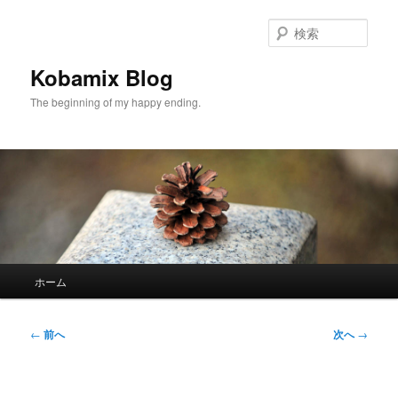
メ
イ
検
ン
索
コ
Kobamix Blog
ン
The beginning of my happy ending.
テ
ン
ツ
へ
移
動
メ
ホーム
イ
ン
メ
投
←
前へ
次へ
→
ニ
稿
ュ
ナ
ー
ビ