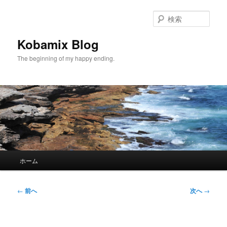
メ
イ
検
ン
索
コ
Kobamix Blog
ン
The beginning of my happy ending.
テ
ン
ツ
へ
移
動
メ
ホーム
イ
ン
メ
投
←
前へ
次へ
→
ニ
稿
ュ
ナ
ー
ビ