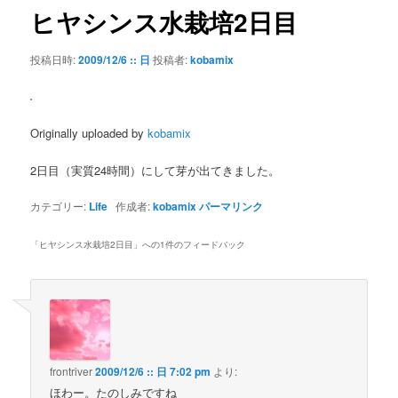
ゲ
ヒヤシンス水栽培2日目
ー
シ
投稿日時:
2009/12/6 :: 日
投稿者:
kobamix
ョ
ン
Originally uploaded by
kobamix
2日目（実質24時間）にして芽が出てきました。
カテゴリー:
Life
作成者:
kobamix
パーマリンク
「
ヒヤシンス水栽培2日目
」への1件のフィードバック
frontriver
2009/12/6 :: 日 7:02 pm
より:
ほわー。たのしみですね