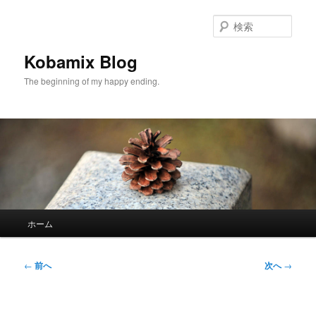
メ
イ
検
ン
索
コ
Kobamix Blog
ン
The beginning of my happy ending.
テ
ン
ツ
へ
移
動
メ
ホーム
イ
ン
メ
投
←
前へ
次へ
→
ニ
稿
ュ
ナ
ー
ビ