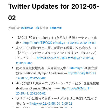
ゲ
Twitter Updates for 2012-05-
ー
シ
02
ョ
ン
投稿日時:
2012/5/2 :: 水
投稿者:
kobamix
【ACL】FC東京、負けても1点差なら決勝トーナメント進
出へ
http://t.co/sfTlEOCK
#fctokyo
11:32:19, 2012-05-02
あいにくの雨だけど…歴史が変わる瞬間に立ち会おう！＞
【AFCチャンピオンズリーグ2012 Ｆ東京 vs ブリスベン】
プレビュー …
http://t.co/yJcZCHXO
#fctokyo
17:12:04,
2012-05-02
雨の国立競技場到着。只今着替え中！
#fctokyo
(at 国立競
技場 (National Olympic Stadium)) —
http://t.co/iqDTv15Q
19:28:56, 2012-05-02
ACL第5節 FC東京vsブリスベーン･ロアー戦 (at 国立競技場
(National Olympic Stadium)) —
http://t.co/w5KMlxTF
20:25:43, 2012-05-02
ブリスベンに勝って決勝トーナメント進出決定‼ ACLって
良いな〜
#fctokyo
22:46:55, 2012-05-02