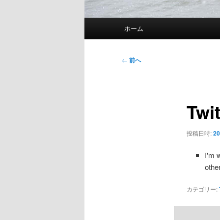
メ
ホーム
イ
ン
メ
投
←
前へ
ニ
稿
ュ
ナ
ー
ビ
Twi
ゲ
ー
シ
投稿日時:
20
ョ
ン
I'm
oth
カテゴリー: