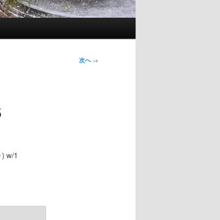
次へ
→
6
 w/1