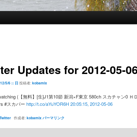
tter Updates for 2012-05-0
12/5/6 :: 日
投稿者:
kobamix
 watching (【無料】[生]J1第10節 新潟×F東京 580ch スカチャン0 ＨＤ)
ers #スカパー
http://t.co/aYuYOR6H
20:05:15, 2012-05-06
Twitter
作成者:
kobamix
パーマリンク