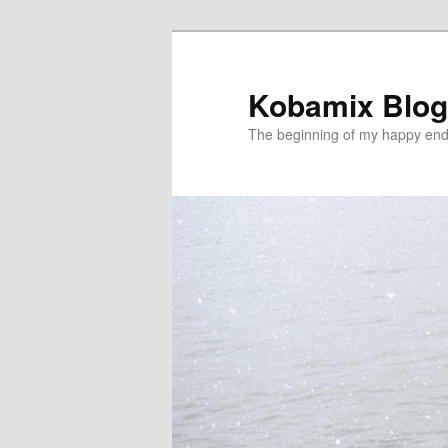
メ
イ
ン
Kobamix Blog
コ
The beginning of my happy end
ン
テ
ン
ツ
へ
移
動