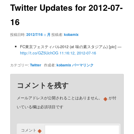
ゲ
Twitter Updates for 2012-07-
ー
シ
16
ョ
ン
投稿日時:
2012/7/16 :: 月
投稿者:
kobamix
FC東京フェスティバル2012 (at 味の素スタジアム) [pic] —
http://t.co/GZ5UchOG
11:16:12, 2012-07-16
カテゴリー:
Twitter
作成者:
kobamix
パーマリンク
コメントを残す
※
メールアドレスが公開されることはありません。
が付
いている欄は必須項目です
※
コメント