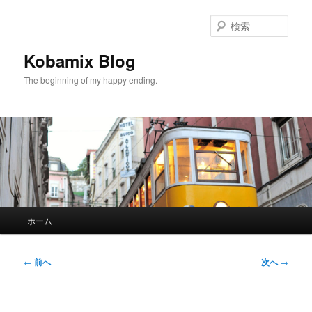
メ
イ
検
ン
索
コ
Kobamix Blog
ン
The beginning of my happy ending.
テ
ン
ツ
へ
移
動
メ
ホーム
イ
ン
メ
投
←
前へ
次へ
→
ニ
稿
ュ
ナ
ー
ビ