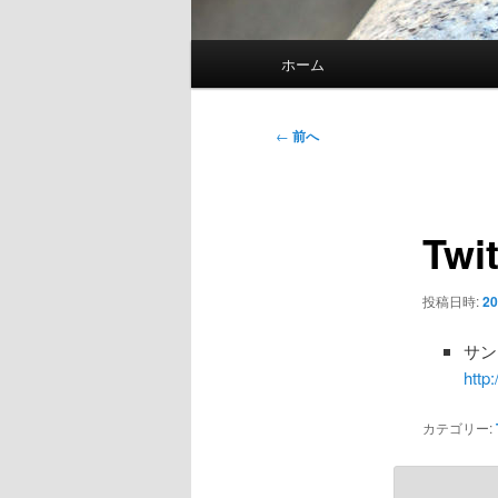
メ
ホーム
イ
ン
メ
投
←
前へ
ニ
稿
ュ
ナ
ー
ビ
Twi
ゲ
ー
シ
投稿日時:
20
ョ
ン
サン
http
カテゴリー: