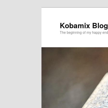
メ
イ
ン
Kobamix Blog
コ
The beginning of my happy end
ン
テ
ン
ツ
へ
移
動