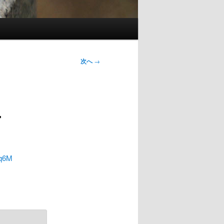
次へ
→
4
3q6M