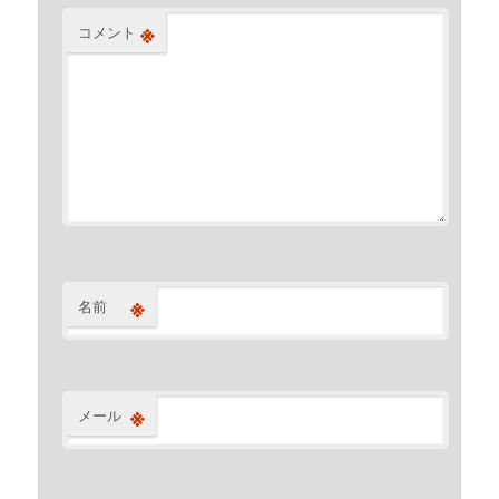
※
コメント
※
名前
※
メール