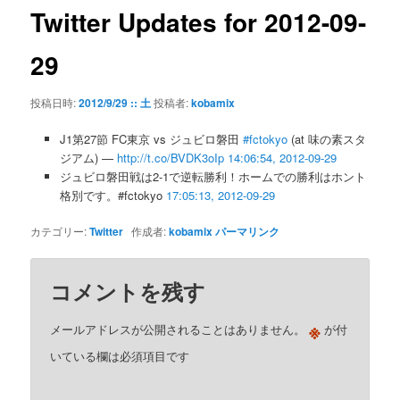
ゲ
Twitter Updates for 2012-09-
ー
シ
29
ョ
ン
投稿日時:
2012/9/29 :: 土
投稿者:
kobamix
J1第27節 FC東京 vs ジュビロ磐田
#fctokyo
(at 味の素スタ
ジアム) —
http://t.co/BVDK3oIp
14:06:54, 2012-09-29
ジュビロ磐田戦は2-1で逆転勝利！ホームでの勝利はホント
格別です。#fctokyo
17:05:13, 2012-09-29
カテゴリー:
Twitter
作成者:
kobamix
パーマリンク
コメントを残す
※
メールアドレスが公開されることはありません。
が付
いている欄は必須項目です