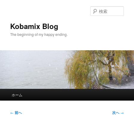
メ
イ
検
ン
索
コ
Kobamix Blog
ン
The beginning of my happy ending.
テ
ン
ツ
へ
移
動
メ
ホーム
イ
ン
メ
投
←
前へ
次へ
→
ニ
稿
ュ
ナ
ー
ビ