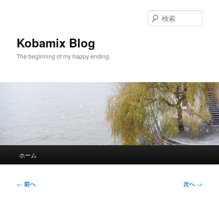
メ
イ
検
ン
索
コ
Kobamix Blog
ン
The beginning of my happy ending.
テ
ン
ツ
へ
移
動
メ
ホーム
イ
ン
メ
投
←
前へ
次へ
→
ニ
稿
ュ
ナ
ー
ビ