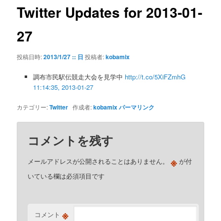
ゲ
Twitter Updates for 2013-01-
ー
シ
27
ョ
ン
投稿日時:
2013/1/27 :: 日
投稿者:
kobamix
調布市民駅伝競走大会を見学中
http://t.co/5XiFZmhG
11:14:35, 2013-01-27
カテゴリー:
Twitter
作成者:
kobamix
パーマリンク
コメントを残す
※
メールアドレスが公開されることはありません。
が付
いている欄は必須項目です
※
コメント