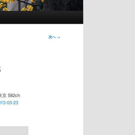
次へ
→
3
京 582ch
013-03-23