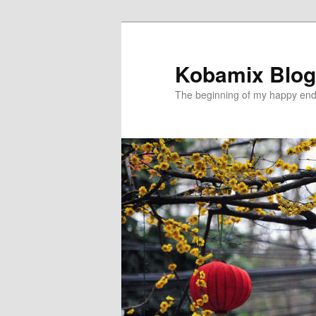
メ
イ
ン
Kobamix Blog
コ
The beginning of my happy end
ン
テ
ン
ツ
へ
移
動