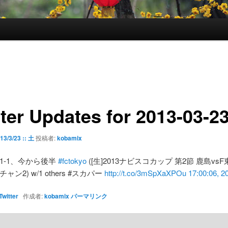
tter Updates for 2013-03-2
13/3/23 :: 土
投稿者:
kobamix
1-1、今から後半
#fctokyo
([生]2013ナビスコカップ 第2節 鹿島vsF東
ャン2) w/1 others #スカパー
http://t.co/3mSpXaXPOu
17:00:06, 2
Twitter
作成者:
kobamix
パーマリンク