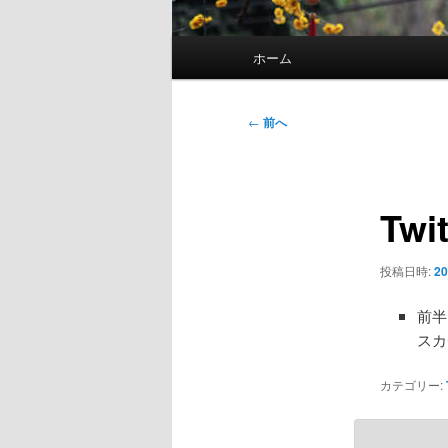
メ
ホーム
イ
ン
メ
投
←
前へ
ニ
稿
ュ
ナ
ー
ビ
Twi
ゲ
ー
シ
投稿日時:
20
ョ
ン
前半
スカチ
カテゴリー: