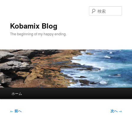
メ
イ
検
ン
索
コ
Kobamix Blog
ン
The beginning of my happy ending.
テ
ン
ツ
へ
移
動
メ
ホーム
イ
ン
メ
投
←
前へ
次へ
→
ニ
稿
ュ
ナ
ー
ビ