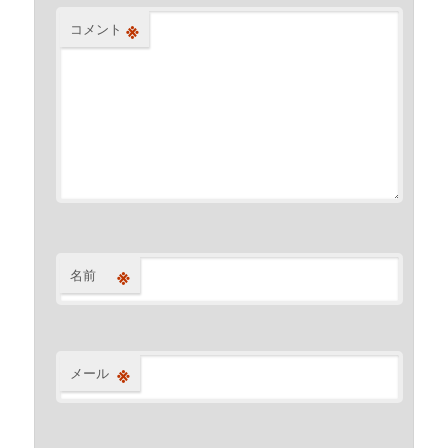
※
コメント
※
名前
※
メール