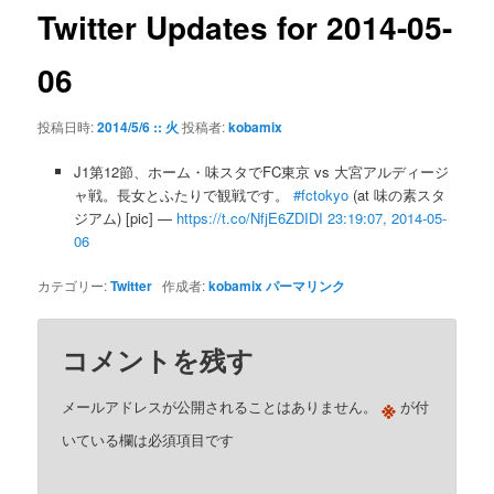
ゲ
Twitter Updates for 2014-05-
ー
シ
06
ョ
ン
投稿日時:
2014/5/6 :: 火
投稿者:
kobamix
J1第12節、ホーム・味スタでFC東京 vs 大宮アルディージ
ャ戦。長女とふたりで観戦です。
#fctokyo
(at 味の素スタ
ジアム) [pic] —
https://t.co/NfjE6ZDIDI
23:19:07, 2014-05-
06
カテゴリー:
Twitter
作成者:
kobamix
パーマリンク
コメントを残す
※
メールアドレスが公開されることはありません。
が付
いている欄は必須項目です