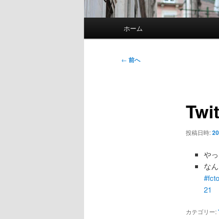
メ
ホーム
イ
ン
メ
投
←
前へ
ニ
稿
ュ
ナ
ー
ビ
Twi
ゲ
ー
シ
投稿日時:
20
ョ
ン
やっ
なん
#fct
21
カテゴリー: