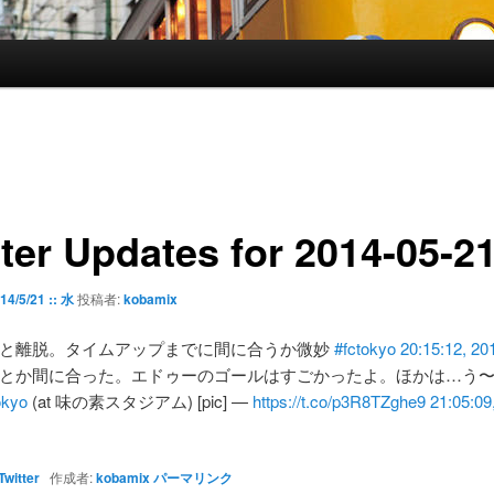
tter Updates for 2014-05-2
14/5/21 :: 水
投稿者:
kobamix
と離脱。タイムアップまでに間に合うか微妙
#fctokyo
20:15:12, 20
とか間に合った。エドゥーのゴールはすごかったよ。ほかは…う
okyo
(at 味の素スタジアム) [pic] —
https://t.co/p3R8TZghe9
21:05:09
Twitter
作成者:
kobamix
パーマリンク