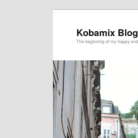
メ
イ
ン
Kobamix Blog
コ
The beginning of my happy end
ン
テ
ン
ツ
へ
移
動