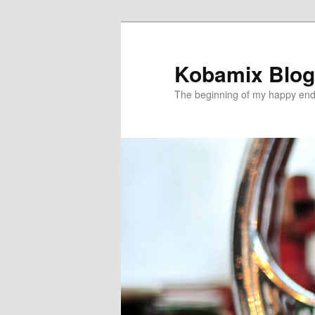
メ
イ
ン
Kobamix Blog
コ
The beginning of my happy end
ン
テ
ン
ツ
へ
移
動