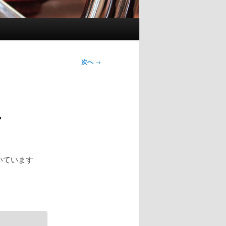
次へ
→
4
で聴いています