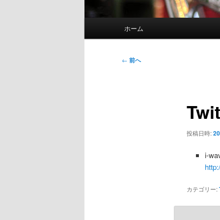
メ
ホーム
イ
ン
メ
投
←
前へ
ニ
稿
ュ
ナ
ー
ビ
Twi
ゲ
ー
シ
投稿日時:
20
ョ
ン
i-
http
カテゴリー: