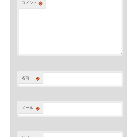
※
コメント
※
名前
※
メール