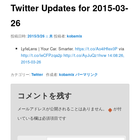
ゲ
Twitter Updates for 2015-03-
ー
シ
26
ョ
ン
投稿日時:
2015/3/26 :: 木
投稿者:
kobamix
LyfeLens | Your Car. Smarter.
https://t.co/Ao4iHfex0P
via
http://t.co/IeCFPzqa2p
http://t.co/AyJuQz1hvw
14:08:26,
2015-03-26
カテゴリー:
Twitter
作成者:
kobamix
パーマリンク
コメントを残す
※
メールアドレスが公開されることはありません。
が付
いている欄は必須項目です