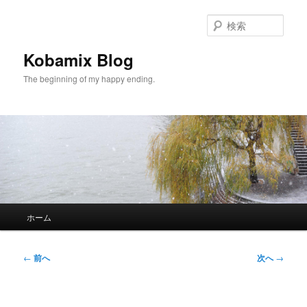
メ
イ
検
ン
索
コ
Kobamix Blog
ン
The beginning of my happy ending.
テ
ン
ツ
へ
移
動
メ
ホーム
イ
ン
メ
投
←
前へ
次へ
→
ニ
稿
ュ
ナ
ー
ビ