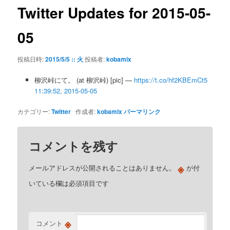
ゲ
Twitter Updates for 2015-05-
ー
シ
05
ョ
ン
投稿日時:
2015/5/5 :: 火
投稿者:
kobamix
柳沢峠にて。 (at 柳沢峠) [pic] —
https://t.co/hf2KBEmCt5
11:39:52, 2015-05-05
カテゴリー:
Twitter
作成者:
kobamix
パーマリンク
コメントを残す
※
メールアドレスが公開されることはありません。
が付
いている欄は必須項目です
※
コメント