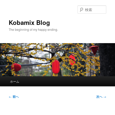
メ
イ
検
ン
索
コ
Kobamix Blog
ン
The beginning of my happy ending.
テ
ン
ツ
へ
移
動
メ
ホーム
イ
ン
メ
投
←
前へ
次へ
→
ニ
稿
ュ
ナ
ー
ビ