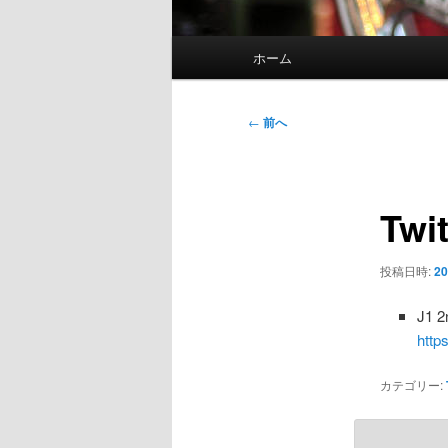
メ
ホーム
イ
ン
メ
投
←
前へ
ニ
稿
ュ
ナ
ー
ビ
Twi
ゲ
ー
シ
投稿日時:
20
ョ
ン
J1
http
カテゴリー: