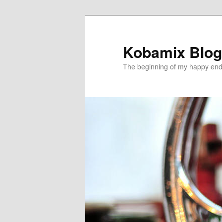
メ
イ
ン
Kobamix Blog
コ
The beginning of my happy end
ン
テ
ン
ツ
へ
移
動