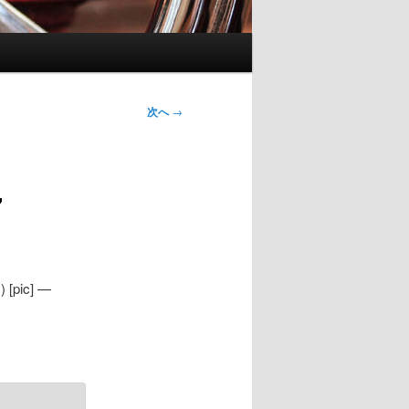
次へ
→
7
m
) [pic] —