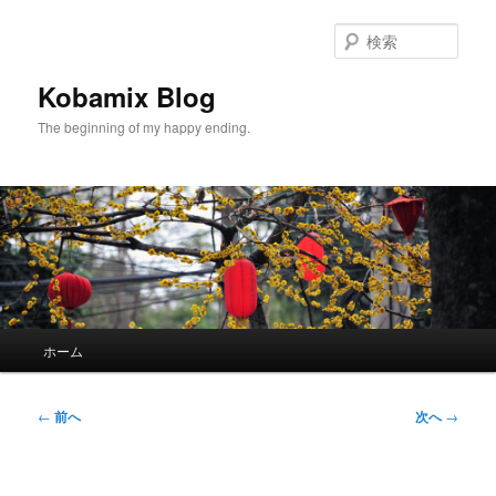
メ
イ
検
ン
索
コ
Kobamix Blog
ン
The beginning of my happy ending.
テ
ン
ツ
へ
移
動
メ
ホーム
イ
ン
メ
投
←
前へ
次へ
→
ニ
稿
ュ
ナ
ー
ビ