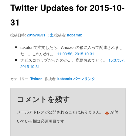
ゲ
Twitter Updates for 2015-10-
ー
シ
31
ョ
ン
投稿日時:
2015/10/31 :: 土
投稿者:
kobamix
rakutenで注文したら、Amazonの箱に入って配達されまし
た…。これいかに。
11:03:58, 2015-10-31
ナビスコカップだったのか…。鹿島おめでとう。
15:37:57,
2015-10-31
カテゴリー:
Twitter
作成者:
kobamix
パーマリンク
コメントを残す
※
メールアドレスが公開されることはありません。
が付
いている欄は必須項目です