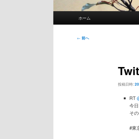
メ
ホーム
イ
ン
メ
投
←
前へ
ニ
稿
ュ
ナ
ー
ビ
Twi
ゲ
ー
シ
投稿日時:
20
ョ
ン
RT
今日
その
#東