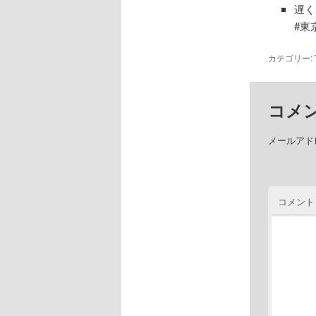
遅く
#東
カテゴリー:
コメ
メールアド
コメント