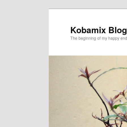
メ
イ
ン
Kobamix Blog
コ
The beginning of my happy end
ン
テ
ン
ツ
へ
移
動