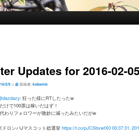
tter Updates for 2016-02-0
16/2/5 :: 金
投稿者:
kobamix
@dazdazy
: 狂った様にRTしたったw
だけで100票は稼いだはず！
代わりフォロワーが微妙に減ったみたいだがw
京ドロンパJマスコット総選挙
https://t.co/pJCSbxwtX0
00:37:31, 20