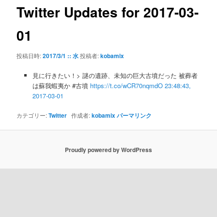
ゲ
Twitter Updates for 2017-03-
ー
シ
01
ョ
ン
投稿日時:
2017/3/1 :: 水
投稿者:
kobamix
見に行きたい！> 謎の遺跡、未知の巨大古墳だった 被葬者
は蘇我蝦夷か #古墳
https://t.co/wCR70nqmdO
23:48:43,
2017-03-01
カテゴリー:
Twitter
作成者:
kobamix
パーマリンク
Proudly powered by WordPress