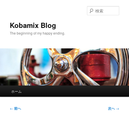
メ
イ
検
ン
索
コ
Kobamix Blog
ン
The beginning of my happy ending.
テ
ン
ツ
へ
移
動
メ
ホーム
イ
ン
メ
投
←
前へ
次へ
→
ニ
稿
ュ
ナ
ー
ビ