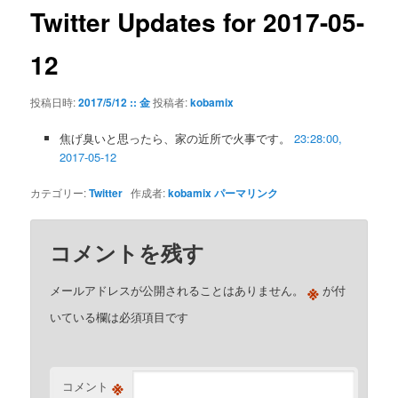
ゲ
Twitter Updates for 2017-05-
ー
シ
12
ョ
ン
投稿日時:
2017/5/12 :: 金
投稿者:
kobamix
焦げ臭いと思ったら、家の近所で火事です。
23:28:00,
2017-05-12
カテゴリー:
Twitter
作成者:
kobamix
パーマリンク
コメントを残す
※
メールアドレスが公開されることはありません。
が付
いている欄は必須項目です
※
コメント