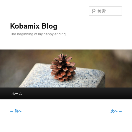
メ
イ
検
ン
索
コ
Kobamix Blog
ン
The beginning of my happy ending.
テ
ン
ツ
へ
移
動
メ
ホーム
イ
ン
メ
投
←
前へ
次へ
→
ニ
稿
ュ
ナ
ー
ビ