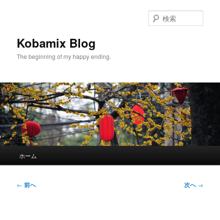
メ
イ
検
ン
索
コ
Kobamix Blog
ン
The beginning of my happy ending.
テ
ン
ツ
へ
移
動
メ
ホーム
イ
ン
メ
投
←
前へ
次へ
→
ニ
稿
ュ
ナ
ー
ビ