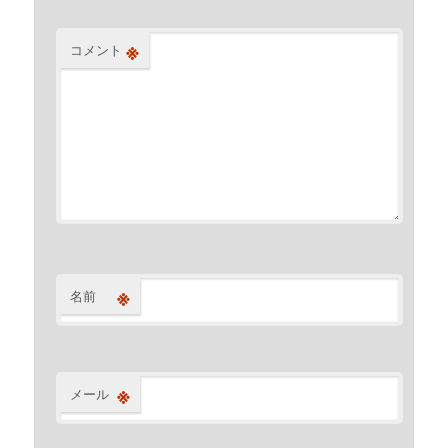
※
コメント
※
名前
※
メール