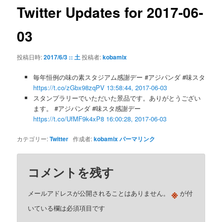
ゲ
Twitter Updates for 2017-06-
ー
シ
03
ョ
ン
投稿日時:
2017/6/3 :: 土
投稿者:
kobamix
毎年恒例の味の素スタジアム感謝デー #アジパンダ #味スタ
https://t.co/zGbx98zqPV
13:58:44, 2017-06-03
スタンプラリーでいただいた景品です。ありがとうござい
ます。 #アジパンダ #味スタ感謝デー
https://t.co/UfMF9k4xP8
16:00:28, 2017-06-03
カテゴリー:
Twitter
作成者:
kobamix
パーマリンク
コメントを残す
※
メールアドレスが公開されることはありません。
が付
いている欄は必須項目です