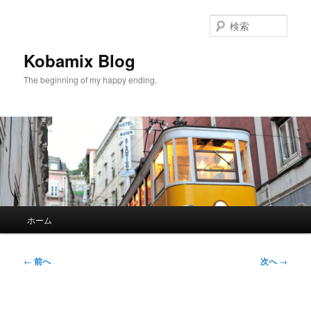
メ
イ
検
ン
索
コ
Kobamix Blog
ン
The beginning of my happy ending.
テ
ン
ツ
へ
移
動
メ
ホーム
イ
ン
メ
投
←
前へ
次へ
→
ニ
稿
ュ
ナ
ー
ビ