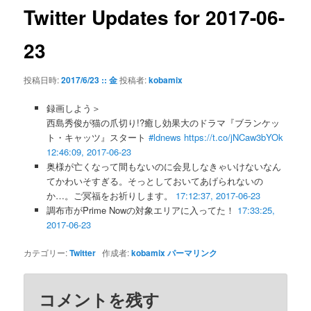
ゲ
Twitter Updates for 2017-06-
ー
シ
23
ョ
ン
投稿日時:
2017/6/23 :: 金
投稿者:
kobamix
録画しよう＞
西島秀俊が猫の爪切り!?癒し効果大のドラマ『ブランケッ
ト・キャッツ』スタート
#ldnews
https://t.co/jNCaw3bYOk
12:46:09, 2017-06-23
奥様が亡くなって間もないのに会見しなきゃいけないなん
てかわいそすぎる。そっとしておいてあげられないの
か…。ご冥福をお祈りします。
17:12:37, 2017-06-23
調布市がPrime Nowの対象エリアに入ってた！
17:33:25,
2017-06-23
カテゴリー:
Twitter
作成者:
kobamix
パーマリンク
コメントを残す