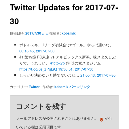
ゲ
Twitter Updates for 2017-07-
ー
シ
30
ョ
ン
投稿日時:
2017/7/30 :: 日
投稿者:
kobamix
ポドルスキ、Jリーグ初試合で2ゴール。やっぱ凄いな。
00:16:45, 2017-07-30
J1 第19節 FC東京 vs アルビレックス新潟。味スタ久しぶ
りで、うれしい。
#fctokyo
@ 味の素スタジアム
https://t.co/0zjjzPqLrQ
19:36:51, 2017-07-30
しっかり決めないと勝てないよね…
21:00:43, 2017-07-30
カテゴリー:
Twitter
作成者:
kobamix
パーマリンク
コメントを残す
※
メールアドレスが公開されることはありません。
が付
いている欄は必須項目です