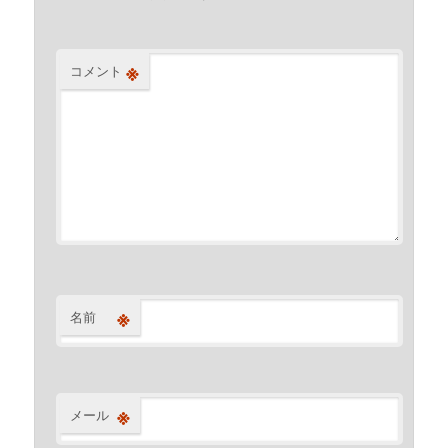
※
コメント
※
名前
※
メール