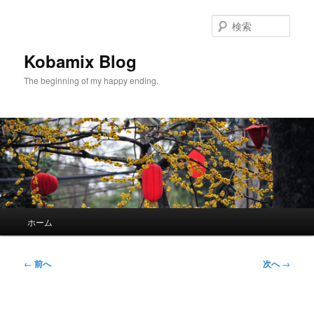
メ
イ
検
ン
索
コ
Kobamix Blog
ン
The beginning of my happy ending.
テ
ン
ツ
へ
移
動
メ
ホーム
イ
ン
メ
投
←
前へ
次へ
→
ニ
稿
ュ
ナ
ー
ビ