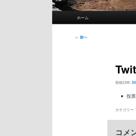
メ
ホーム
イ
ン
メ
投
←
前へ
ニ
稿
ュ
ナ
ー
ビ
Twi
ゲ
ー
シ
投稿日時:
20
ョ
ン
投
カテゴリー:
コメ