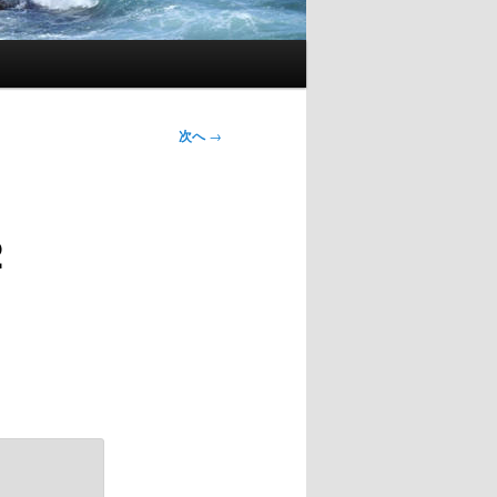
次へ
→
2