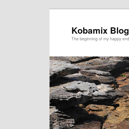
メ
イ
ン
Kobamix Blog
コ
The beginning of my happy end
ン
テ
ン
ツ
へ
移
動