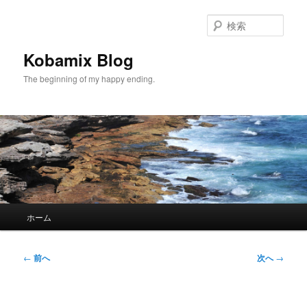
メ
イ
検
ン
索
コ
Kobamix Blog
ン
The beginning of my happy ending.
テ
ン
ツ
へ
移
動
メ
ホーム
イ
ン
メ
投
←
前へ
次へ
→
ニ
稿
ュ
ナ
ー
ビ