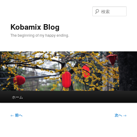
メ
イ
検
ン
索
コ
Kobamix Blog
ン
The beginning of my happy ending.
テ
ン
ツ
へ
移
動
メ
ホーム
イ
ン
メ
投
←
前へ
次へ
→
ニ
稿
ュ
ナ
ー
ビ