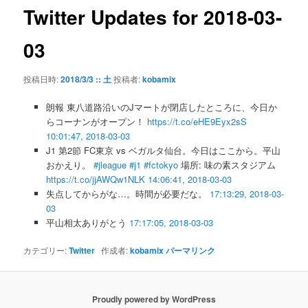
ゲ
Twitter Updates for 2018-03-
ー
シ
03
ョ
ン
投稿日時:
2018/3/3 :: 土
投稿者:
kobamix
朗報 東八道路沿いのJマートが閉店したところに、今日か
らコーナンがオープン！
https://t.co/eHE9Eyx2sS
10:01:47, 2018-03-03
J1 第2節 FC東京 vs ベガルタ仙台。今日はここから。平山
おかえり。
#jleague
#j1
#fctokyo
場所: 味の素スタジアム
https://t.co/jjAWQw1NLK
14:06:41, 2018-03-03
失点してからがな…。時間が必要だな。
17:13:29, 2018-03-
03
平山相太ありがとう
17:17:05, 2018-03-03
カテゴリー:
Twitter
作成者:
kobamix
パーマリンク
Proudly powered by WordPress