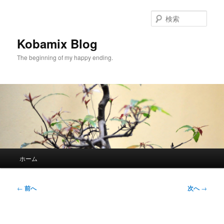
メ
イ
検
ン
索
コ
Kobamix Blog
ン
The beginning of my happy ending.
テ
ン
ツ
へ
移
動
メ
ホーム
イ
ン
メ
投
←
前へ
次へ
→
ニ
稿
ュ
ナ
ー
ビ