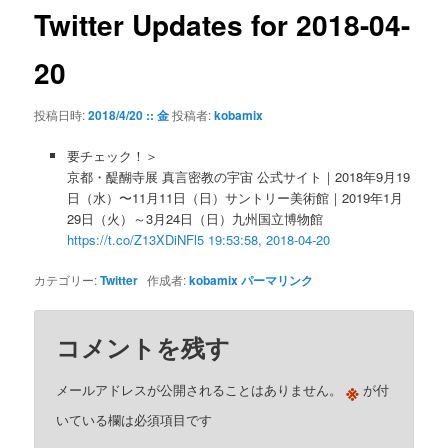
ゲ
Twitter Updates for 2018-04-
ー
シ
20
ョ
ン
投稿日時:
2018/4/20 :: 金
投稿者:
kobamix
要チェック！＞
京都・醍醐寺展 真言密教の宇宙 公式サイト｜2018年9月19
日（水）〜11月11日（日）サントリー美術館｜2019年1月
29日（火）～3月24日（日）九州国立博物館
https://t.co/Z13XDiNFl5
19:53:58, 2018-04-20
カテゴリー:
Twitter
作成者:
kobamix
パーマリンク
コメントを残す
※
メールアドレスが公開されることはありません。
が付
いている欄は必須項目です