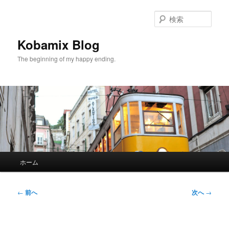
メ
イ
検
ン
索
コ
Kobamix Blog
ン
The beginning of my happy ending.
テ
ン
ツ
へ
移
動
メ
ホーム
イ
ン
メ
投
←
前へ
次へ
→
ニ
稿
ュ
ナ
ー
ビ