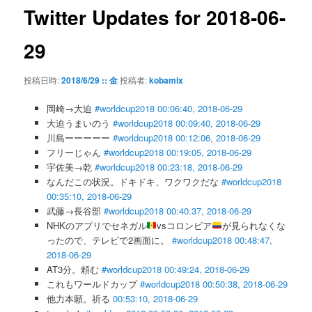
ゲ
Twitter Updates for 2018-06-
ー
シ
29
ョ
ン
投稿日時:
2018/6/29 :: 金
投稿者:
kobamix
岡崎→大迫
#worldcup2018
00:06:40, 2018-06-29
大迫うまいのう
#worldcup2018
00:09:40, 2018-06-29
川島ーーーーー
#worldcup2018
00:12:06, 2018-06-29
フリーじゃん
#worldcup2018
00:19:05, 2018-06-29
宇佐美→乾
#worldcup2018
00:23:18, 2018-06-29
なんだこの状況。ドキドキ、ワクワクだな
#worldcup2018
00:35:10, 2018-06-29
武藤→長谷部
#worldcup2018
00:40:37, 2018-06-29
NHKのアプリでセネガル
vsコロンビア
が見られなくな
ったので、テレビで2画面に。
#worldcup2018
00:48:47,
2018-06-29
AT3分。頼む
#worldcup2018
00:49:24, 2018-06-29
これもワールドカップ
#worldcup2018
00:50:38, 2018-06-29
他力本願。祈る
00:53:10, 2018-06-29