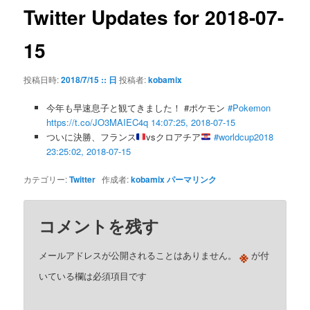
ゲ
Twitter Updates for 2018-07-
ー
シ
15
ョ
ン
投稿日時:
2018/7/15 :: 日
投稿者:
kobamix
今年も早速息子と観てきました！ #ポケモン
#Pokemon
https://t.co/JO3MAIEC4q
14:07:25, 2018-07-15
ついに決勝、フランス
vsクロアチア
#worldcup2018
23:25:02, 2018-07-15
カテゴリー:
Twitter
作成者:
kobamix
パーマリンク
コメントを残す
※
メールアドレスが公開されることはありません。
が付
いている欄は必須項目です