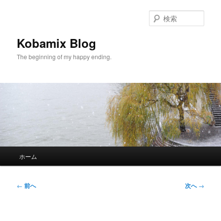
メ
イ
検
ン
索
コ
Kobamix Blog
ン
The beginning of my happy ending.
テ
ン
ツ
へ
移
動
メ
ホーム
イ
ン
メ
投
←
前へ
次へ
→
ニ
稿
ュ
ナ
ー
ビ