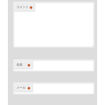
※
コメント
※
名前
※
メール