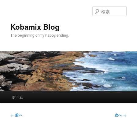
メ
イ
検
ン
索
コ
Kobamix Blog
ン
The beginning of my happy ending.
テ
ン
ツ
へ
移
動
メ
ホーム
イ
ン
メ
投
←
前へ
次へ
→
ニ
稿
ュ
ナ
ー
ビ