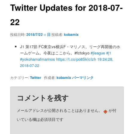
ゲ
Twitter Updates for 2018-07-
ー
シ
22
ョ
ン
投稿日時:
2018/7/22 :: 日
投稿者:
kobamix
J1 第17節 FC東京vs横浜F・マリノス。リーグ再開後のホ
ームゲーム。今夜はここから。#fctokyo
#jleague
#j1
#yokohamafmarinos
https://t.co/po8SkIcIzh
19:24:28,
2018-07-22
カテゴリー:
Twitter
作成者:
kobamix
パーマリンク
コメントを残す
※
メールアドレスが公開されることはありません。
が付
いている欄は必須項目です