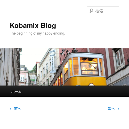
メ
イ
検
ン
索
コ
Kobamix Blog
ン
The beginning of my happy ending.
テ
ン
ツ
へ
移
動
メ
ホーム
イ
ン
メ
投
←
前へ
次へ
→
ニ
稿
ュ
ナ
ー
ビ