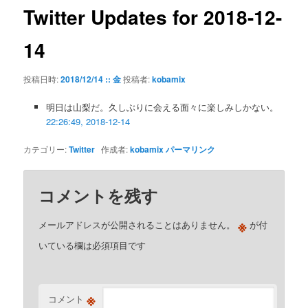
ゲ
Twitter Updates for 2018-12-
ー
シ
14
ョ
ン
投稿日時:
2018/12/14 :: 金
投稿者:
kobamix
明日は山梨だ。久しぶりに会える面々に楽しみしかない。
22:26:49, 2018-12-14
カテゴリー:
Twitter
作成者:
kobamix
パーマリンク
コメントを残す
※
メールアドレスが公開されることはありません。
が付
いている欄は必須項目です
※
コメント