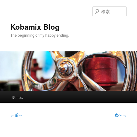
メ
イ
検
ン
索
コ
Kobamix Blog
ン
The beginning of my happy ending.
テ
ン
ツ
へ
移
動
メ
ホーム
イ
ン
メ
投
←
前へ
次へ
→
ニ
稿
ュ
ナ
ー
ビ