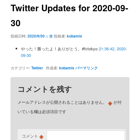
ゲ
Twitter Updates for 2020-09-
ー
シ
30
ョ
ン
投稿日時:
2020/9/30 :: 水
投稿者:
kobamix
やった！勝ったよ！ありがとう。#fctokyo
21:36:42, 2020-
09-30
カテゴリー:
Twitter
作成者:
kobamix
パーマリンク
コメントを残す
※
メールアドレスが公開されることはありません。
が付
いている欄は必須項目です
※
コメント