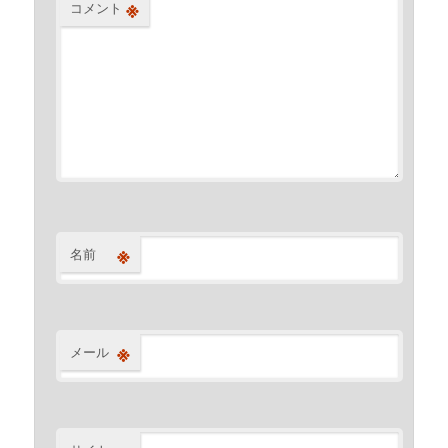
※
コメント
※
名前
※
メール