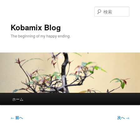
メ
イ
検
ン
索
コ
Kobamix Blog
ン
The beginning of my happy ending.
テ
ン
ツ
へ
移
動
メ
ホーム
イ
ン
メ
投
←
前へ
次へ
→
ニ
稿
ュ
ナ
ー
ビ