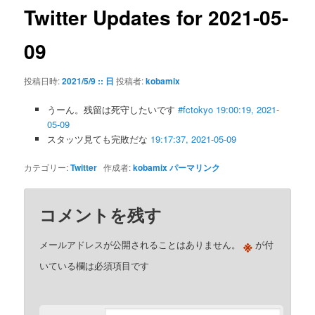
ゲ
Twitter Updates for 2021-05-
ー
シ
09
ョ
ン
投稿日時:
2021/5/9 :: 日
投稿者:
kobamix
うーん。残留は死守したいです
#fctokyo
19:00:19, 2021-
05-09
スタッツ見ても完敗だな
19:17:37, 2021-05-09
カテゴリー:
Twitter
作成者:
kobamix
パーマリンク
コメントを残す
※
メールアドレスが公開されることはありません。
が付
いている欄は必須項目です