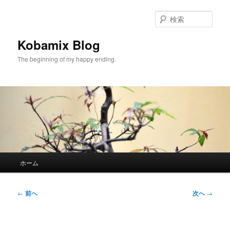
メ
イ
検
ン
索
コ
Kobamix Blog
ン
The beginning of my happy ending.
テ
ン
ツ
へ
移
動
メ
ホーム
イ
ン
メ
投
←
前へ
次へ
→
ニ
稿
ュ
ナ
ー
ビ