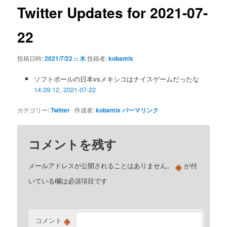
ゲ
Twitter Updates for 2021-07-
ー
シ
22
ョ
ン
投稿日時:
2021/7/22 :: 木
投稿者:
kobamix
ソフトボールの日本vsメキシコはナイスゲームだったな
14:29:12, 2021-07-22
カテゴリー:
Twitter
作成者:
kobamix
パーマリンク
コメントを残す
※
メールアドレスが公開されることはありません。
が付
いている欄は必須項目です
※
コメント