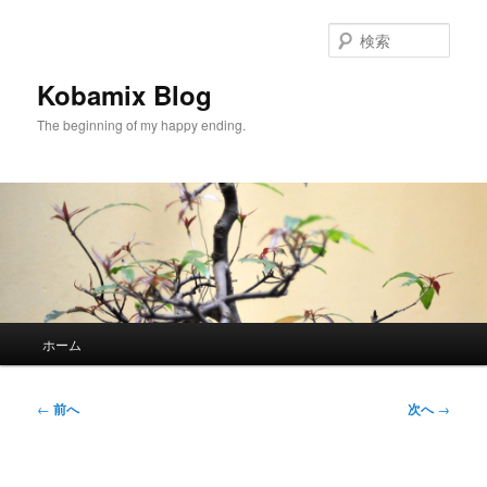
メ
イ
検
ン
索
コ
Kobamix Blog
ン
The beginning of my happy ending.
テ
ン
ツ
へ
移
動
メ
ホーム
イ
ン
メ
投
←
前へ
次へ
→
ニ
稿
ュ
ナ
ー
ビ