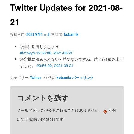
ゲ
Twitter Updates for 2021-08-
ー
シ
21
ョ
ン
投稿日時:
2021/8/21 :: 土
投稿者:
kobamix
後半に期待しましょう
#fctokyo
19:56:08, 2021-08-21
決定機に決められないと勝てないですね。勝ち点1積み上げ
ました。
20:56:29, 2021-08-21
カテゴリー:
Twitter
作成者:
kobamix
パーマリンク
コメントを残す
※
メールアドレスが公開されることはありません。
が付
いている欄は必須項目です