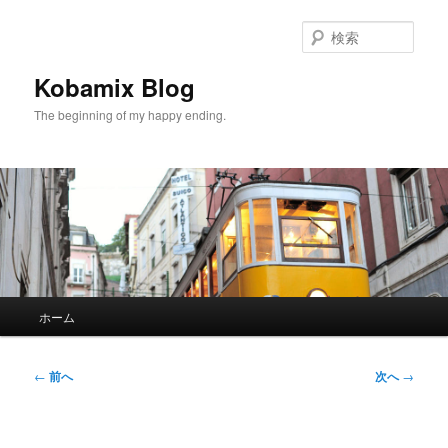
メ
イ
検
ン
索
コ
Kobamix Blog
ン
The beginning of my happy ending.
テ
ン
ツ
へ
移
動
メ
ホーム
イ
ン
メ
投
←
前へ
次へ
→
ニ
稿
ュ
ナ
ー
ビ