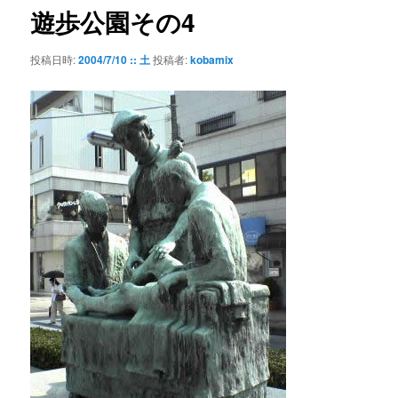
ゲ
遊歩公園その4
ー
シ
投稿日時:
2004/7/10 :: 土
投稿者:
kobamix
ョ
ン