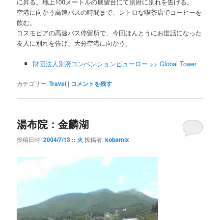
に昇る。地上100メートルの展望台にて別府に別れを告げる。
空港に向かう高速バスの時間まで、レトロな喫茶店でコーヒーを
飲む。
コスモピアの高速バス停留所で、今回ほんとうにお世話になった
友人に別れを告げ、大分空港に向かう。
財団法人別府コンベンションビューロー >> Global Tower
カテゴリー:
Travel
|
コメントを残す
湯布院：金麟湖
投稿日時:
2004/7/13 :: 火
投稿者:
kobamix