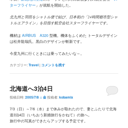
ターフライヤー
」が就航を開始した。
北九州と羽田をシャトル便で結び、日本初の「24時間都市型シャ
トルエアライン」を目指す航空会社スターフライヤーです。
機材は
AIRBUS A320
型機。機体をふくめた
トータルデザイン
は松井龍哉氏。黒白のデザインが斬新です。
今度九州に行くときには乗ってみたいな～。
カテゴリー:
Travel
|
コメントを残す
北海道へ3泊4日
投稿日時:
2005/7/8 :: 金
投稿者:
kobamix
7/3（日）～7/6（水）まで休みが取れたので、妻とふたりで北海
道3泊4日（いちおう新婚旅行をかねて）の旅へ。
旅行中の写真ができたらアップする予定です。