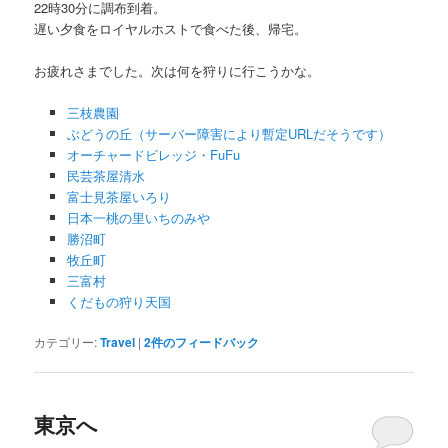
22時30分に調布到着。
遅い夕食をロイヤルホストで食べた後、帰宅。
お疲れさまでした。次は何を狩りに行こうかな。
三枝農園
ぶどうの丘（サーバー障害により暫定URLだそうです）
オーチャードビレッジ・FuFu
民芸茶屋清水
富士見茶屋いろり
日本一桃の里いちのみや
勝沼町
牧丘町
三富村
くだもの狩り天国
カテゴリー:
Travel
|
2
件のフィードバック
東京へ