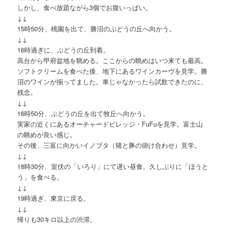
しかし、食べ放題ながら3個でお腹いっぱい。
↓↓
15時50分、桃園を出て、勝沼のぶどうの丘へ向かう。
↓↓
16時過ぎに、ぶどうの丘到着。
高台から甲府盆地を眺める。ここからの眺めはいつ来ても最高。
ソフトクリームを食べた後、地下にあるワインカーヴを見学。勝
沼のワインが揃ってました。車じゃなかったら試飲できたのに、
残念。
↓↓
16時50分、ぶどうの丘を出て牧丘へ向かう。
実家の近くにあるオーチャードビレッジ・FuFuを見学。富士山
の眺めが良い感じ。
その後、三富に向かいイノブタ（猪と豚の掛け合わせ）見学。
↓↓
18時30分、室伏の「いろり」にて遅い昼食。久しぶりに「ほうと
う」を食べる。
↓↓
19時過ぎ、東京に戻る。
↓↓
帰りも30キロ以上の渋滞。