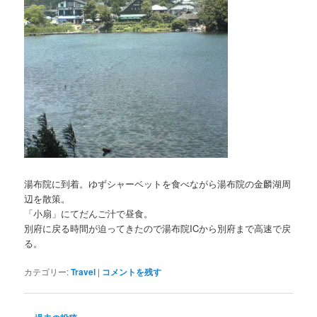
湯布院に到着。ゆずシャーベットを食べながら湯布院の金麟湖周
辺を散策。
「小扇」にてだんご汁で昼食。
別府に戻る時間が迫ってきたので湯布院ICから別府まで高速で戻
る。
カテゴリー:
Travel
|
コメントを残す
投