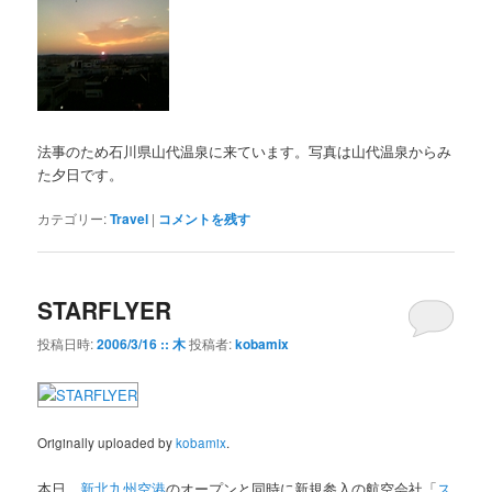
法事のため石川県山代温泉に来ています。写真は山代温泉からみ
た夕日です。
カテゴリー:
Travel
|
コメントを残す
STARFLYER
投稿日時:
2006/3/16 :: 木
投稿者:
kobamix
Originally uploaded by
kobamix
.
本日、
新北九州空港
のオープンと同時に新規参入の航空会社「
ス