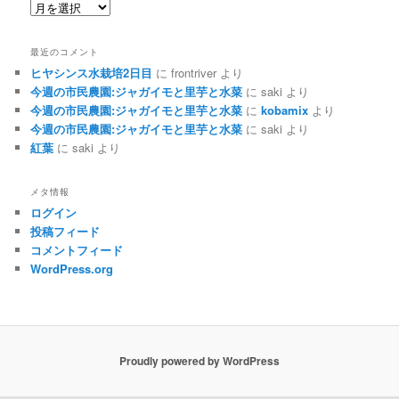
ア
ー
カ
最近のコメント
イ
ヒヤシンス水栽培2日目
に
frontriver
より
ブ
今週の市民農園:ジャガイモと里芋と水菜
に
saki
より
今週の市民農園:ジャガイモと里芋と水菜
に
kobamix
より
今週の市民農園:ジャガイモと里芋と水菜
に
saki
より
紅葉
に
saki
より
メタ情報
ログイン
投稿フィード
コメントフィード
WordPress.org
Proudly powered by WordPress