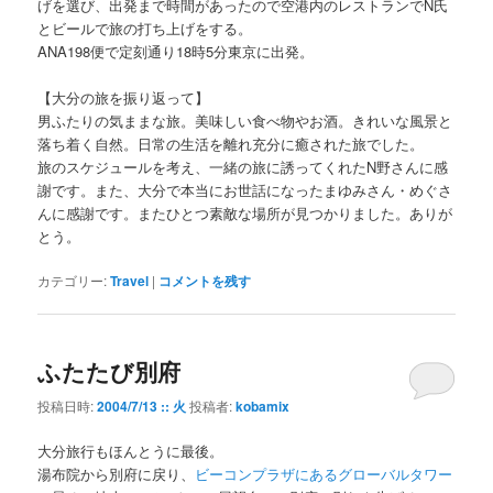
げを選び、出発まで時間があったので空港内のレストランでN氏
とビールで旅の打ち上げをする。
ANA198便で定刻通り18時5分東京に出発。
【大分の旅を振り返って】
男ふたりの気ままな旅。美味しい食べ物やお酒。きれいな風景と
落ち着く自然。日常の生活を離れ充分に癒された旅でした。
旅のスケジュールを考え、一緒の旅に誘ってくれたN野さんに感
謝です。また、大分で本当にお世話になったまゆみさん・めぐさ
んに感謝です。またひとつ素敵な場所が見つかりました。ありが
とう。
カテゴリー:
Travel
|
コメントを残す
ふたたび別府
投稿日時:
2004/7/13 :: 火
投稿者:
kobamix
大分旅行もほんとうに最後。
湯布院から別府に戻り、
ビーコンプラザにあるグローバルタワー