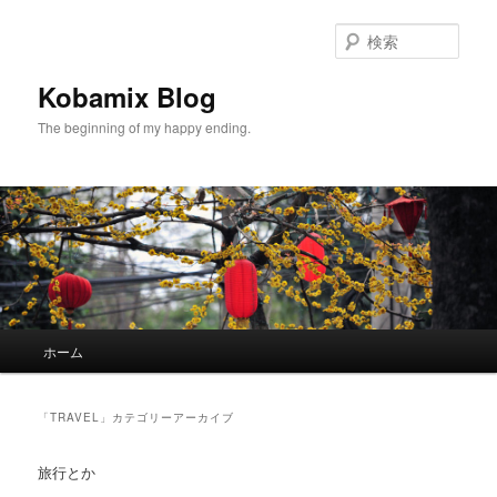
メ
サ
イ
ブ
検
ン
コ
索
コ
ン
Kobamix Blog
ン
テ
The beginning of my happy ending.
テ
ン
ン
ツ
ツ
へ
へ
移
移
動
動
メ
ホーム
イ
ン
メ
「
TRAVEL
」カテゴリーアーカイブ
ニ
ュ
旅行とか
ー