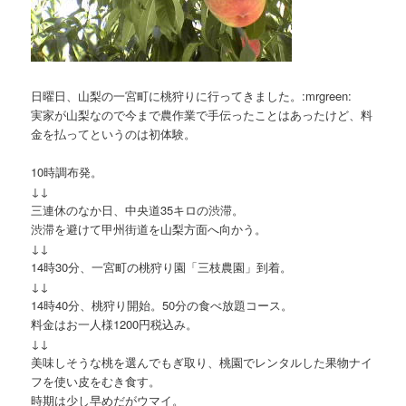
日曜日、山梨の一宮町に桃狩りに行ってきました。:mrgreen:
実家が山梨なので今まで農作業で手伝ったことはあったけど、料
金を払ってというのは初体験。
10時調布発。
↓↓
三連休のなか日、中央道35キロの渋滞。
渋滞を避けて甲州街道を山梨方面へ向かう。
↓↓
14時30分、一宮町の桃狩り園「三枝農園」到着。
↓↓
14時40分、桃狩り開始。50分の食べ放題コース。
料金はお一人様1200円税込み。
↓↓
美味しそうな桃を選んでもぎ取り、桃園でレンタルした果物ナイ
フを使い皮をむき食す。
時期は少し早めだがウマイ。