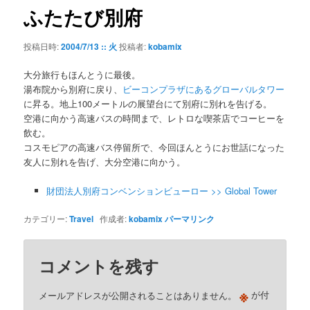
ゲ
ふたたび別府
ー
シ
投稿日時:
2004/7/13 :: 火
投稿者:
kobamix
ョ
ン
大分旅行もほんとうに最後。
湯布院から別府に戻り、
ビーコンプラザにあるグローバルタワー
に昇る。地上100メートルの展望台にて別府に別れを告げる。
空港に向かう高速バスの時間まで、レトロな喫茶店でコーヒーを
飲む。
コスモピアの高速バス停留所で、今回ほんとうにお世話になった
友人に別れを告げ、大分空港に向かう。
財団法人別府コンベンションビューロー >> Global Tower
カテゴリー:
Travel
作成者:
kobamix
パーマリンク
コメントを残す
※
メールアドレスが公開されることはありません。
が付