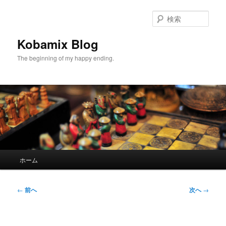
メ
イ
検
ン
索
コ
Kobamix Blog
ン
The beginning of my happy ending.
テ
ン
ツ
へ
移
動
メ
ホーム
イ
ン
メ
投
←
前へ
次へ
→
ニ
稿
ュ
ナ
ー
ビ